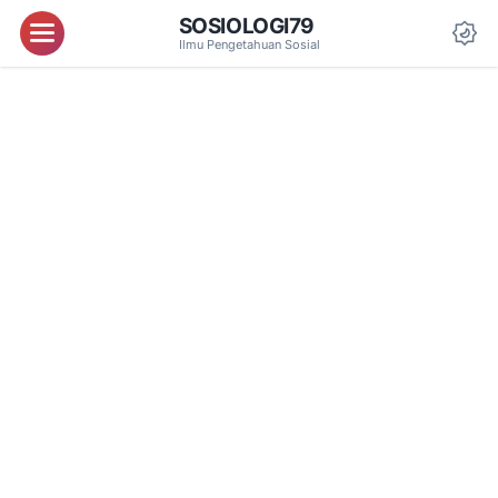
SOSIOLOGI79
Menu
Ilmu Pengetahuan Sosial
Da