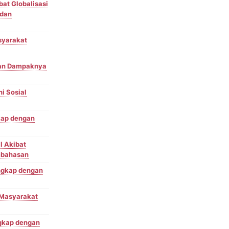
bat Globalisasi
 dan
asyarakat
 dan Dampaknya
i Sosial
gkap dengan
l Akibat
mbahasan
engkap dengan
m Masyarakat
ngkap dengan