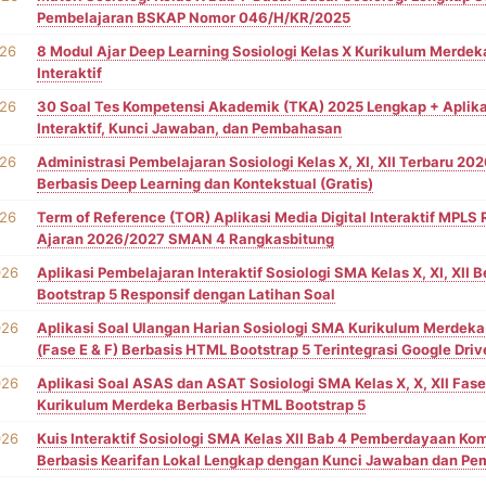
Pembelajaran BSKAP Nomor 046/H/KR/2025
026
8 Modul Ajar Deep Learning Sosiologi Kelas X Kurikulum Merdeka
Interaktif
026
30 Soal Tes Kompetensi Akademik (TKA) 2025 Lengkap + Aplikas
Interaktif, Kunci Jawaban, dan Pembahasan
026
Administrasi Pembelajaran Sosiologi Kelas X, XI, XII Terbaru 20
Berbasis Deep Learning dan Kontekstual (Gratis)
026
Term of Reference (TOR) Aplikasi Media Digital Interaktif MPL
Ajaran 2026/2027 SMAN 4 Rangkasbitung
026
Aplikasi Pembelajaran Interaktif Sosiologi SMA Kelas X, XI, XII
Bootstrap 5 Responsif dengan Latihan Soal
026
Aplikasi Soal Ulangan Harian Sosiologi SMA Kurikulum Merdeka K
(Fase E & F) Berbasis HTML Bootstrap 5 Terintegrasi Google Driv
026
Aplikasi Soal ASAS dan ASAT Sosiologi SMA Kelas X, X, XII Fase
Kurikulum Merdeka Berbasis HTML Bootstrap 5
026
Kuis Interaktif Sosiologi SMA Kelas XII Bab 4 Pemberdayaan Ko
Berbasis Kearifan Lokal Lengkap dengan Kunci Jawaban dan P