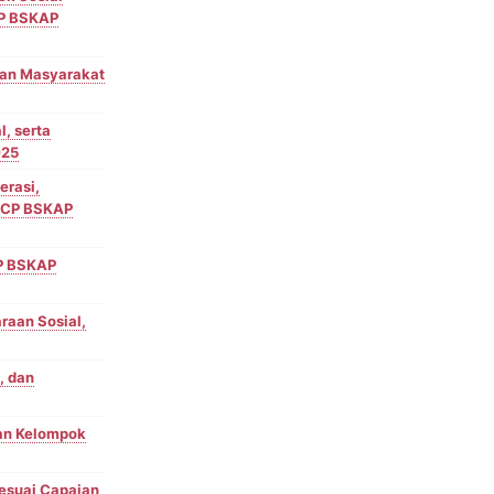
CP BSKAP
 dan Masyarakat
l, serta
025
erasi,
ai CP BSKAP
CP BSKAP
araan Sosial,
, dan
 dan Kelompok
Sesuai Capaian