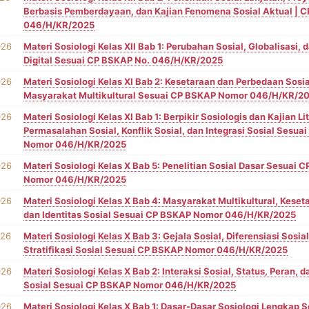
Berbasis Pemberdayaan, dan Kajian Fenomena Sosial Aktual | 
046/H/KR/2025
026
Materi Sosiologi Kelas XII Bab 1: Perubahan Sosial, Globalisasi,
Digital Sesuai CP BSKAP No. 046/H/KR/2025
026
Materi Sosiologi Kelas XI Bab 2: Kesetaraan dan Perbedaan Sosia
Masyarakat Multikultural Sesuai CP BSKAP Nomor 046/H/KR/2
026
Materi Sosiologi Kelas XI Bab 1: Berpikir Sosiologis dan Kajian Lit
Permasalahan Sosial, Konflik Sosial, dan Integrasi Sosial Sesu
Nomor 046/H/KR/2025
026
Materi Sosiologi Kelas X Bab 5: Penelitian Sosial Dasar Sesuai 
Nomor 046/H/KR/2025
026
Materi Sosiologi Kelas X Bab 4: Masyarakat Multikultural, Keset
dan Identitas Sosial Sesuai CP BSKAP Nomor 046/H/KR/2025
026
Materi Sosiologi Kelas X Bab 3: Gejala Sosial, Diferensiasi Sosial
Stratifikasi Sosial Sesuai CP BSKAP Nomor 046/H/KR/2025
026
Materi Sosiologi Kelas X Bab 2: Interaksi Sosial, Status, Peran,
Sosial Sesuai CP BSKAP Nomor 046/H/KR/2025
026
Materi Sosiologi Kelas X Bab 1: Dasar-Dasar Sosiologi Lengkap 