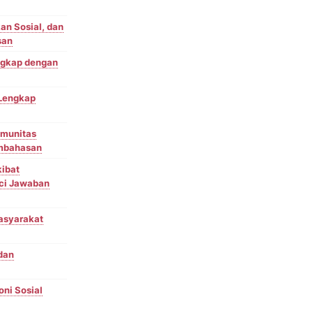
kan Sosial, dan
san
engkap dengan
 Lengkap
omunitas
embahasan
kibat
nci Jawaban
Masyarakat
 dan
ni Sosial