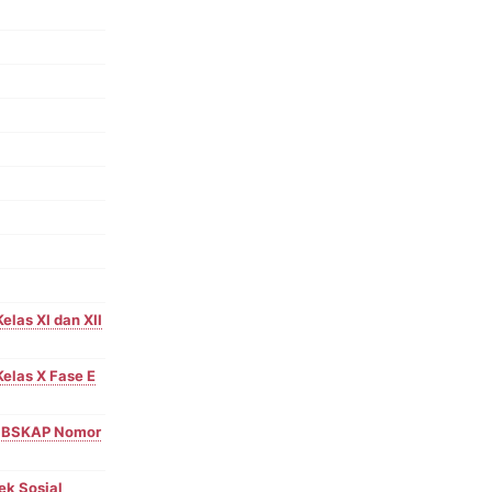
elas XI dan XII
Kelas X Fase E
a BSKAP Nomor
yek Sosial