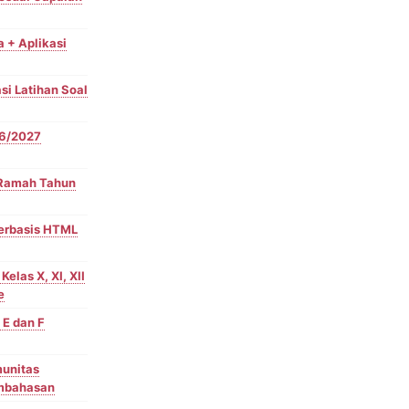
 + Aplikasi
i Latihan Soal
26/2027
S Ramah Tahun
 Berbasis HTML
elas X, XI, XII
e
 E dan F
munitas
embahasan