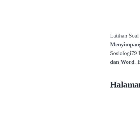
Latihan Soa
Menyimpang 
Sosiologi79 
dan Word
. 
Halaman