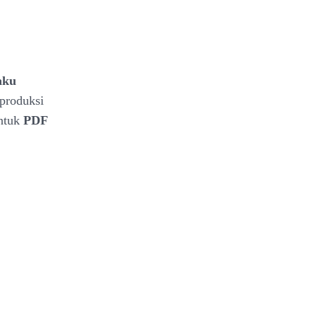
aku
produksi
entuk
PDF