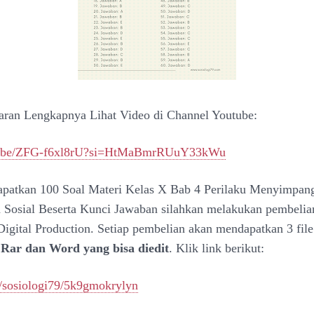
ran Lengkapnya Lihat Video di Channel Youtube:
tu.be/ZFG-f6xl8rU?si=HtMaBmrRUuY33kWu
patkan 100 Soal Materi Kelas X Bab 4 Perilaku Menyimpan
 Sosial Beserta Kunci Jawaban silahkan melakukan pembelia
Digital Production. Setiap pembelian akan mendapatkan 3 fil
Rar dan Word yang bisa diedit
. Klik link berikut:
id/sosiologi79/5k9gmokrylyn