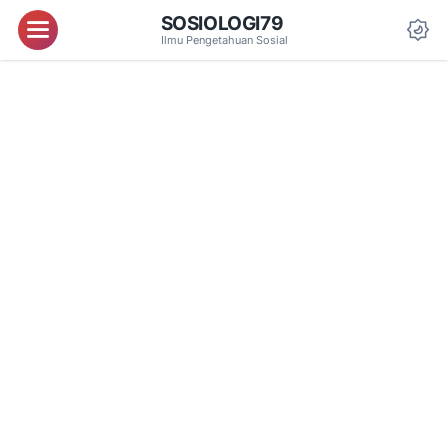
SOSIOLOGI79
Menu
Ilmu Pengetahuan Sosial
Da