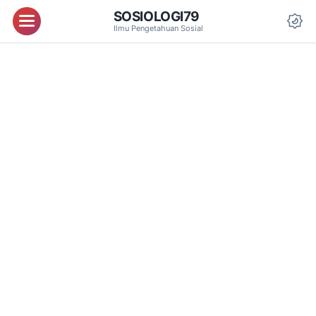
SOSIOLOGI79
Menu
Ilmu Pengetahuan Sosial
Da