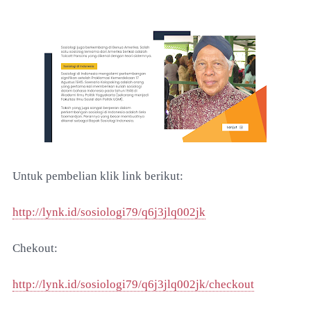
Untuk pembelian klik link berikut:
http://lynk.id/sosiologi79/q6j3jlq002jk
Chekout:
http://lynk.id/sosiologi79/q6j3jlq002jk/checkout