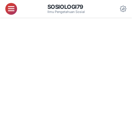
SOSIOLOGI79
Menu
Ilmu Pengetahuan Sosial
Da