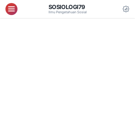
SOSIOLOGI79
Menu
Ilmu Pengetahuan Sosial
Da