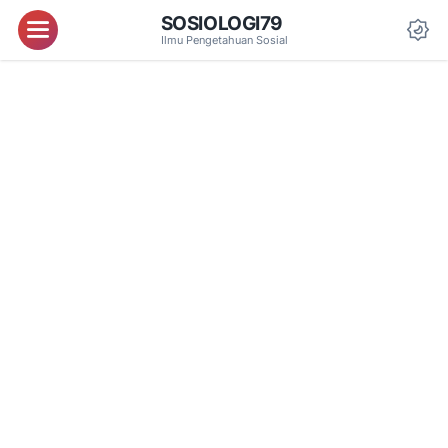
SOSIOLOGI79
Menu
Ilmu Pengetahuan Sosial
Da