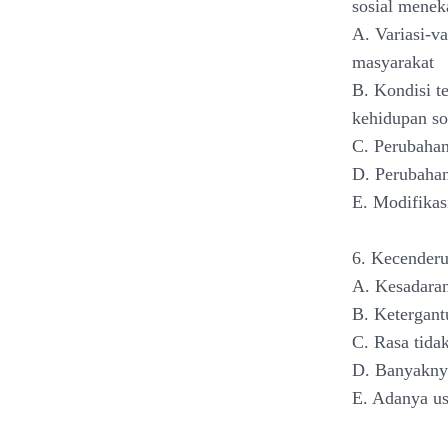
sosial menek
A. Variasi-va
masyarakat
B. Kondisi t
kehidupan so
C. Perubaha
D. Perubahan
E. Modifikas
6. Kecenderu
A. Kesadaran
B. Ketergant
C. Rasa tida
D. Banyaknya
E. Adanya us