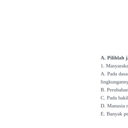
A. Pilihlah 
1. Masyaraka
A. Pada dasa
lingkungann
B. Perubahan
C. Pada haki
D. Manusia m
E. Banyak pe