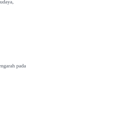
budaya,
engarah pada