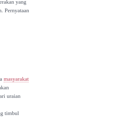
gerakan yang
n. Pernyataan
da
masyarakat
akan
ri uraian
g timbul