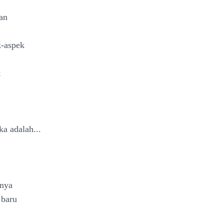
dan
k-aspek
t
a adalah...
inya
 baru