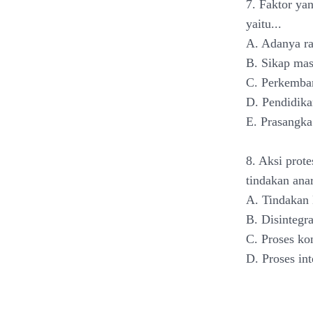
7. Faktor ya
yaitu...
A. Adanya ra
B. Sikap mas
C. Perkemba
D. Pendidika
E. Prasangka
8. Aksi prot
tindakan anar
A. Tindakan 
B. Disintegr
C. Proses ko
D. Proses int