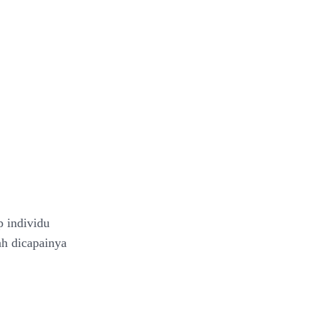
p individu
ah dicapainya