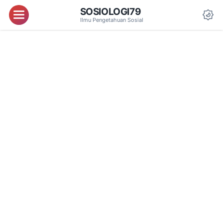
SOSIOLOGI79
Menu
Ilmu Pengetahuan Sosial
Da