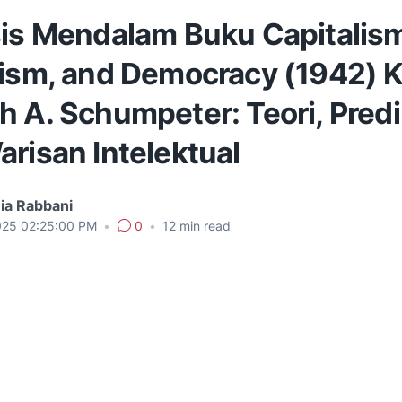
sis Mendalam Buku Capitalis
lism, and Democracy (1942) 
 A. Schumpeter: Teori, Predi
risan Intelektual
ia Rabbani
025 02:25:00 PM
•
0
•
12
min read