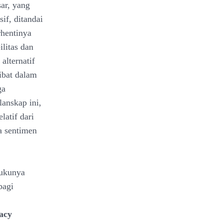
sar, yang
if, ditandai
rhentinya
litas dan
alternatif
ibat dalam
ga
lanskap ini,
atif dari
a sentimen
ukunya
bagi
acy