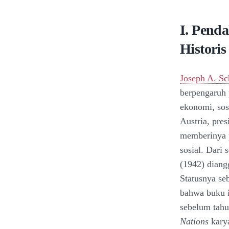
I. Pend
Historis
Joseph A. S
berpengaruh 
ekonomi, sos
Austria, pre
memberinya p
sosial. Dari
(1942) diangg
Statusnya seb
bahwa buku i
sebelum tahu
Nations
kary