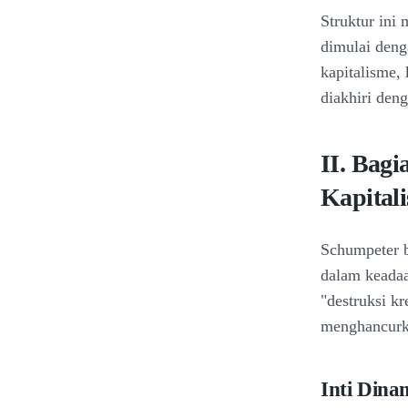
Struktur ini
dimulai deng
kapitalisme,
diakhiri den
II. Bag
Kapital
Schumpeter b
dalam keadaa
"destruksi kr
menghancurka
Inti Dina