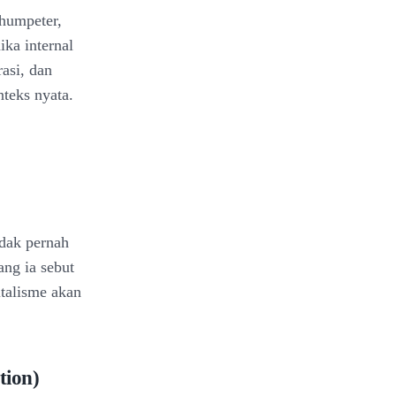
humpeter,
ika internal
asi, dan
teks nyata.
idak pernah
ang ia sebut
italisme akan
tion)