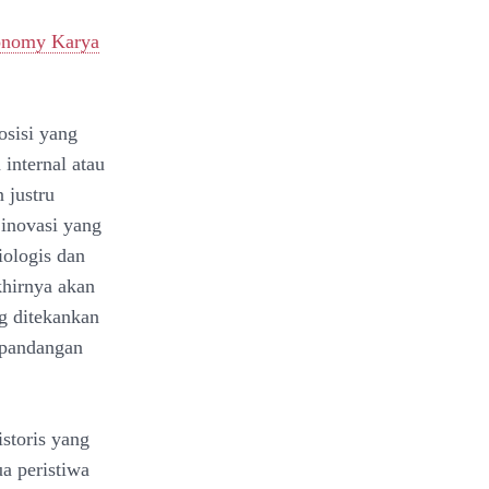
conomy Karya
osisi yang
 internal atau
 justru
 inovasi yang
iologis dan
khirnya akan
ng ditekankan
 pandangan
istoris yang
a peristiwa