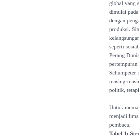
global yang s
dimulai pada
dengan penga
produksi. Si
kelangsungan
seperti sosi
Perang Dunia 
pertempuran i
Schumpeter m
masing-masin
politik, teta
Untuk memap
menjadi lima
pembaca.
Tabel 1: St