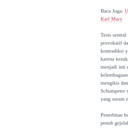
Baca Juga:
U
Karl Marx
Tesis sentra
provokatif da
kontradiksi 
karena kesuk
menjadi inti
kelembagaan—
mengikis dan
Schumpeter s
yang suram n
Penerbitan bu
penuh gejola