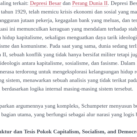
aling terkait:
Depresi Besar
dan
Perang Dunia II
. Depresi Be
 tahun 1929, telah memicu krisis ekonomi dan sosial yang mas
ngguran jutaan pekerja, kegagalan bank yang meluas, dan te
tuasi ini memunculkan keraguan yang mendalam terhadap stabi
 hidup kapitalisme, sekaligus menguatkan daya tarik ideologi 
alisme dan komunisme. Pada saat yang sama, dunia sedang terl
II, sebuah konflik yang tidak hanya bersifat militer tetapi ju
deologis antara kapitalisme, sosialisme, dan fasisme. Dalam 
erasa terdorong untuk mengeksplorasi kelangsungan hidup rel
g sistem, menawarkan sebuah analisis yang tidak terikat pad
pi berdasarkan logika internal masing-masing sistem tersebut.
arkan argumennya yang kompleks, Schumpeter menyusun b
 bagian utama, yang berfungsi sebagai alur narasi yang logis 
ruktur dan Tesis Pokok Capitalism, Socialism, and Democr