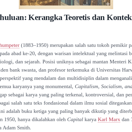
ahuluan: Kerangka Teoretis dan Kontek
chumpeter
(1883–1950) merupakan salah satu tokoh pemikir p
pada abad ke-20, dengan warisan intelektual yang melintasi b
iologi, dan sejarah. Posisi uniknya sebagai mantan Menteri 
siden bank swasta, dan profesor terkemuka di Universitas Har
erspektif yang mendalam dan multidisiplin dalam menganal
 semua karyanya yang monumental,
Capitalism, Socialism, a
ap sebagai karya yang paling terkenal, kontroversial, dan pe
agai salah satu teks fondasional dalam ilmu sosial ditegaskan
ni adalah buku ketiga yang paling banyak dikutip yang diterb
n 1950, hanya dikalahkan oleh
Capital
karya
Karl Marx
dan
a Adam Smith.