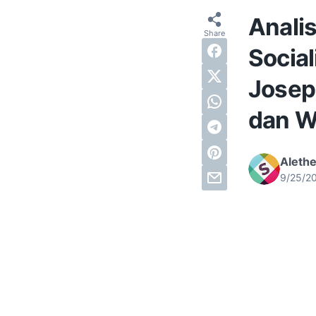
Anali
Socia
Joseph
dan Wa
Alethe
9/25/2