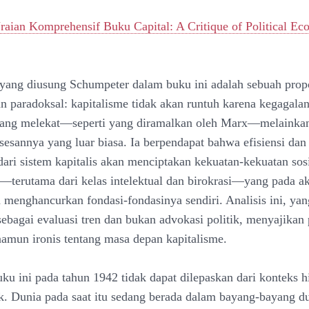
raian Komprehensif Buku Capital: A Critique of Political E
l yang diusung Schumpeter dalam buku ini adalah sebuah prop
n paradoksal: kapitalisme tidak akan runtuh karena kegagalan
yang melekat—seperti yang diramalkan oleh Marx—melainkan
sesannya yang luar biasa. Ia berpendapat bahwa efisiensi dan
 dari sistem kapitalis akan menciptakan kekuatan-kekuatan sos
terutama dari kelas intelektual dan birokrasi—yang pada a
 menghancurkan fondasi-fondasinya sendiri. Analisis ini, ya
ebagai evaluasi tren dan bukan advokasi politik, menyajikan
amun ironis tentang masa depan kapitalisme.
ku ini pada tahun 1942 tidak dapat dilepaskan dari konteks h
k. Dunia pada saat itu sedang berada dalam bayang-bayang du