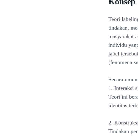
Konsep 
Teori labeli
tindakan, mel
masyarakat a
individu yan
label tersebu
(fenomena
se
Secara umum,
1. Interaksi 
Teori ini be
identitas ter
2. Konstruks
Tindakan pe