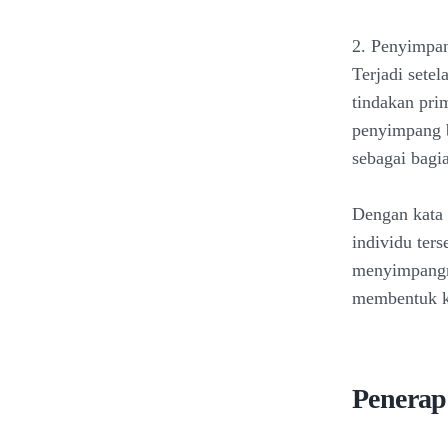
2. Penyimpa
Terjadi setel
tindakan prim
penyimpang b
sebagai bagia
Dengan kata 
individu ter
menyimpangn
membentuk k
Penerap