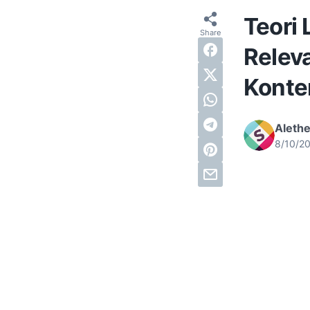
Teori
Relev
Konte
Alethe
8/10/2