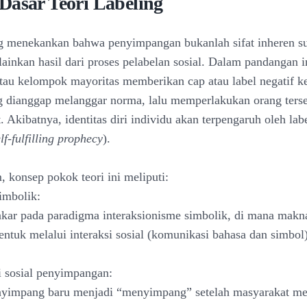
Dasar Teori Labeling
ng menekankan bahwa penyimpangan bukanlah sifat inheren s
ainkan hasil dari proses pelabelan sosial. Dalam pandangan i
tau kelompok mayoritas memberikan cap atau label negatif k
g dianggap melanggar norma, lalu memperlakukan orang terse
t. Akibatnya, identitas diri individu akan terpengaruh oleh lab
lf-fulfilling prophecy
).
 konsep pokok teori ini meliputi:
simbolik:
rakar pada paradigma interaksionisme simbolik, di mana makn
bentuk melalui interaksi sosial (komunikasi bahasa dan simbol)
i sosial penyimpangan:
nyimpang baru menjadi “menyimpang” setelah masyarakat m