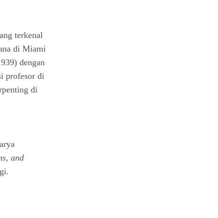
ang terkenal
ana di Miami
(1939) dengan
i profesor di
rpenting di
arya
ms, and
gi.