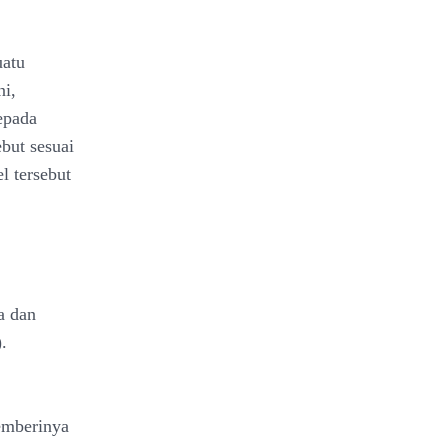
uatu
ni,
epada
but sesuai
el tersebut
a dan
.
emberinya