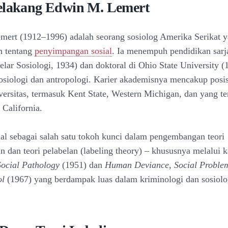
elakang Edwin M. Lemert
ert (1912–1996) adalah seorang sosiolog Amerika Serikat y
n tentang
penyimpangan sosial
. Ia menempuh pendidikan sarj
gelar Sosiologi, 1934) dan doktoral di Ohio State University 
sosiologi dan antropologi. Karier akademisnya mencakup posis
versitas, termasuk Kent State, Western Michigan, dan yang te
 California.
al sebagai salah satu tokoh kunci dalam pengembangan teori
 dan teori pelabelan (labeling theory) – khususnya melalui k
ocial Pathology
(1951) dan
Human Deviance
,
Social Proble
ol
(1967) yang berdampak luas dalam kriminologi dan sosiolo