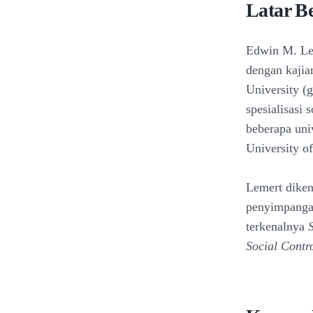
Latar B
Edwin M. Lem
dengan kajia
University (
spesialisasi 
beberapa uni
University of
Lemert diken
penyimpangan
terkenalnya
S
Social Contr