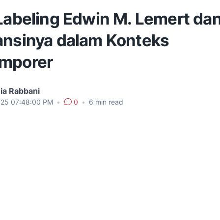
 Labeling Edwin M. Lemert da
ansinya dalam Konteks
mporer
ia Rabbani
025 07:48:00 PM
•
0
•
6
min read