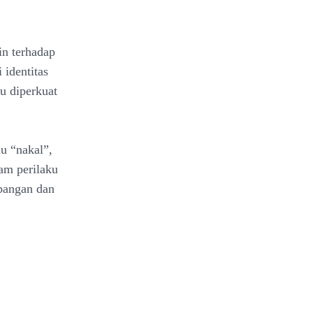
in terhadap
 identitas
u diperkuat
u “nakal”,
am perilaku
pangan dan