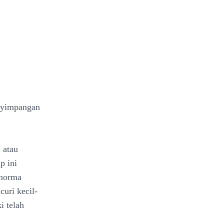
nyimpangan
 atau
p ini
 norma
uri kecil-
i telah