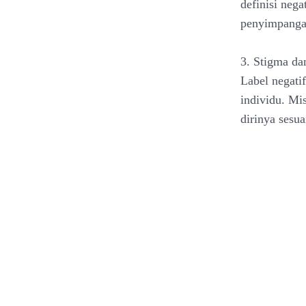
definisi nega
penyimpangan
3. Stigma dan
Label negati
individu. Mi
dirinya sesua