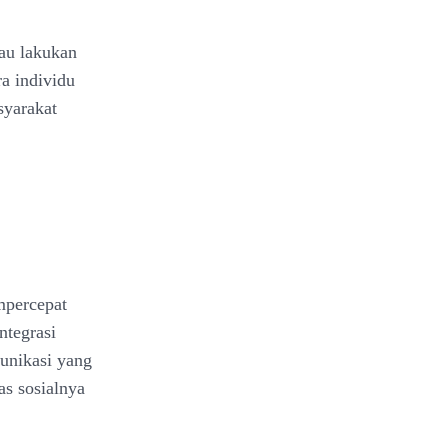
tau lakukan
a individu
yarakat
mpercepat
ntegrasi
munikasi yang
as sosialnya