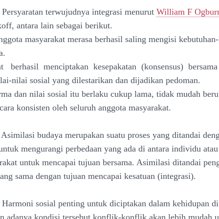
 Persyaratan terwujudnya integrasi menurut
William F Ogbur
ff, antara lain sebagai berikut.
nggota masyarakat merasa berhasil saling mengisi kebutuhan
a.
at berhasil menciptakan kesepakatan (konsensus) bersam
ai-nilai sosial yang dilestarikan dan dijadikan pedoman.
ma dan nilai sosial itu berlaku cukup lama, tidak mudah ber
ecara konsisten oleh seluruh anggota masyarakat.
 Asimilasi budaya merupakan suatu proses yang ditandai den
untuk mengurangi perbedaan yang ada di antara individu ata
akat untuk mencapai tujuan bersama. Asimilasi ditandai pe
yang sama dengan tujuan mencapai kesatuan (integrasi).
 Harmoni sosial penting untuk diciptakan dalam kehidupan d
n adanya kondisi tersebut konflik-konflik akan lebih mudah 