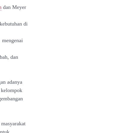
n
dan Meyer
-kebutuhan di
a mengenai
ubah, dan
gan adanya
u kelompok
ngembangan
i masyarakat
untuk