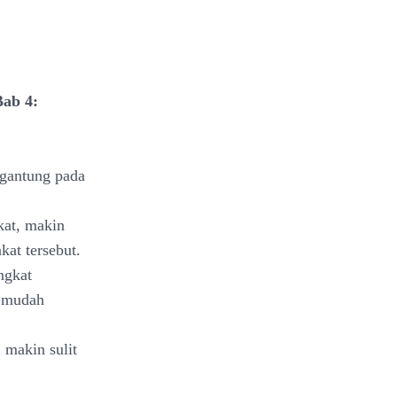
Bab 4:
rgantung pada
at, makin
kat tersebut.
ngkat
h mudah
 makin sulit