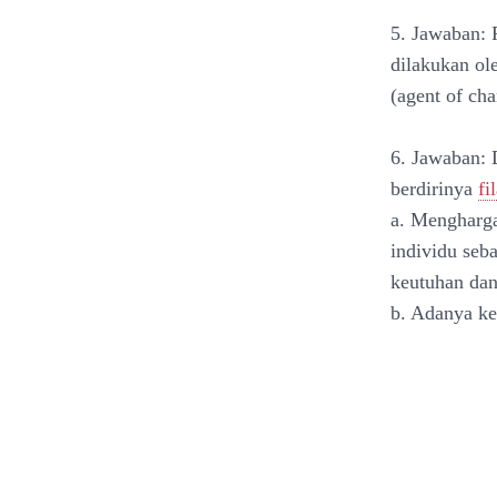
5. Jawaban: 
dilakukan ol
(agent of ch
6. Jawaban
berdirinya
fi
a. Mengharga
individu seb
keutuhan dan
b. Adanya ke