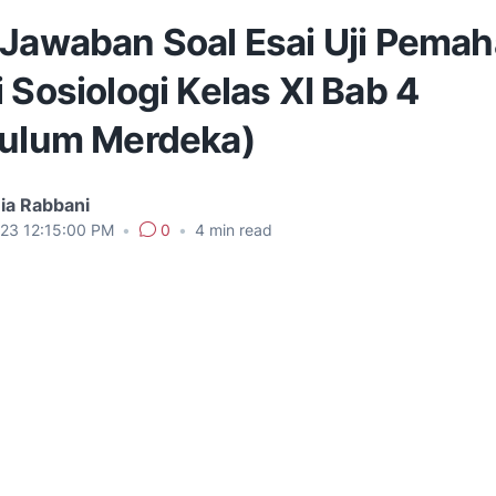
 Jawaban Soal Esai Uji Pema
 Sosiologi Kelas XI Bab 4
kulum Merdeka)
ia Rabbani
023 12:15:00 PM
•
0
•
4
min read