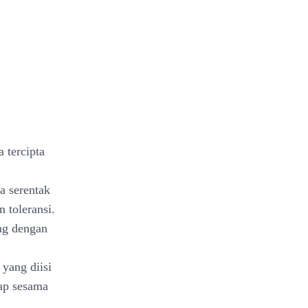
 tercipta
a serentak
 toleransi.
ong dengan
yang diisi
dap sesama