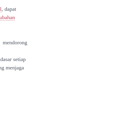
l
, dapat
rubahan
n mendorong
dasar setiap
ang menjaga