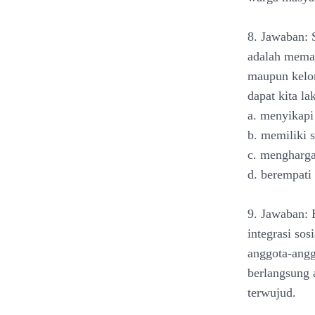
8. Jawaban: 
adalah memah
maupun kelo
dapat kita la
a. menyikapi 
b. memiliki 
c. mengharga
d. berempati 
9. Jawaban: 
integrasi sos
anggota-angg
berlangsung 
terwujud.