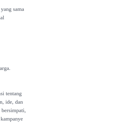
 yang sama
al
arga.
si tentang
, ide, dan
 bersimpati,
h kampanye