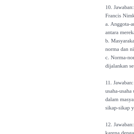
10. Jawaban:
Francis Nimko
a. Anggota-a
antara merek
b. Masyarak
norma dan nil
c. Norma-nor
dijalankan s
11. Jawaban:
usaha-usaha 
dalam masyar
sikap-sikap 
12. Jawaban:
karena denga