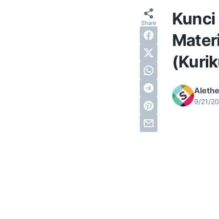
Kunci
Materi
(Kuri
Alethe
9/21/2