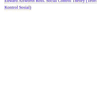
Edward Alsworth Ross. Social Control Theory (Teori
Kontrol Sosial)