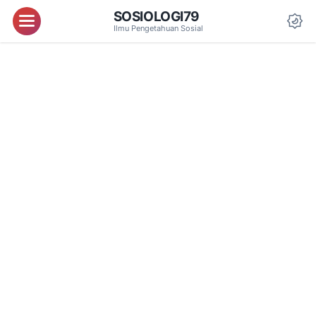
SOSIOLOGI79
Menu
Ilmu Pengetahuan Sosial
Da