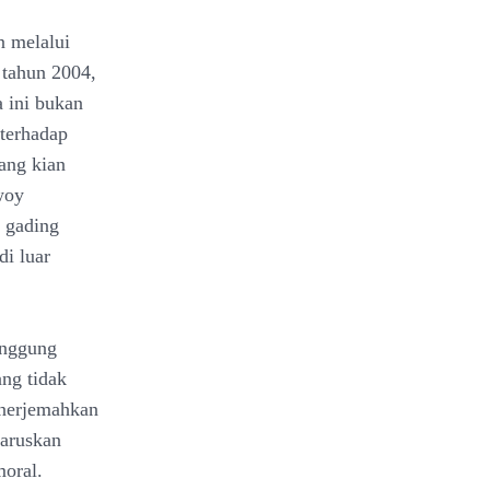
n melalui
 tahun 2004,
a ini bukan
 terhadap
ang kian
woy
a gading
di luar
anggung
ang tidak
enerjemahkan
haruskan
moral.