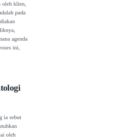
 oleh klien,
adalah pada
ediakan
liknya,
 mana agenda
oses ini,
.
tologi
 ia sebut
butuhkan
ai oleh