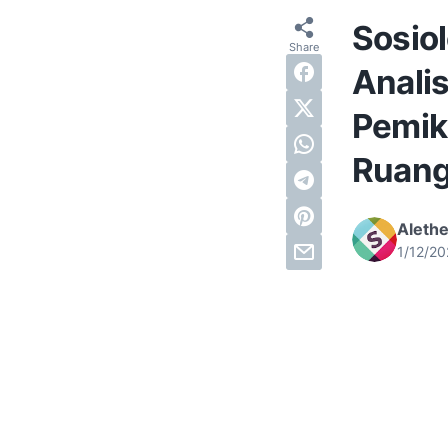
Sosiol
Analis
Pemik
Ruang
Alethe
1/12/2