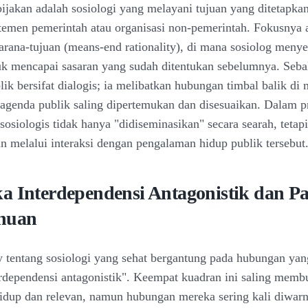
bijakan adalah sosiologi yang melayani tujuan yang ditetapkan
rtemen pemerintah atau organisasi non-pemerintah. Fokusnya 
 sarana-tujuan (means-end rationality), di mana sosiolog meny
uk mencapai sasaran yang sudah ditentukan sebelumnya. Seba
lik bersifat dialogis; ia melibatkan hubungan timbal balik di
 agenda publik saling dipertemukan dan disesuaikan. Dalam pr
osiologis tidak hanya "didiseminasikan" secara searah, tetapi
 melalui interaksi dengan pengalaman hidup publik tersebut
a Interdependensi Antagonistik dan Pa
huan
 tentang sosiologi yang sehat bergantung pada hubungan yang
erdependensi antagonistik". Keempat kuadran ini saling mem
hidup dan relevan, namun hubungan mereka sering kali diwarn