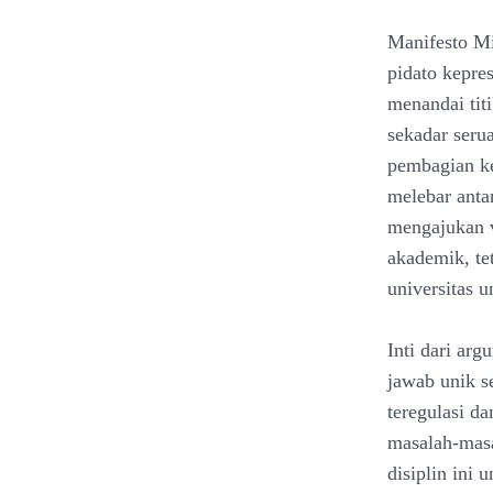
Manifesto Mi
pidato kepre
menandai titi
sekadar seru
pembagian ke
melebar antar
mengajukan v
akademik, tet
universitas 
Inti dari ar
jawab unik s
teregulasi d
masalah-masa
disiplin ini