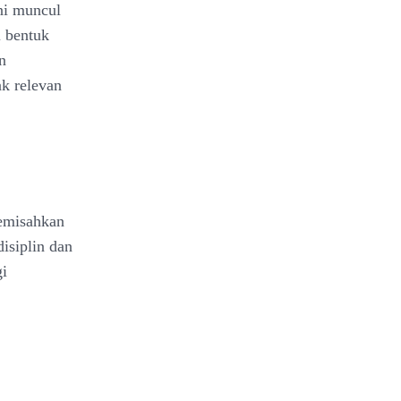
ini muncul
i bentuk
n
ak relevan
memisahkan
disiplin dan
i