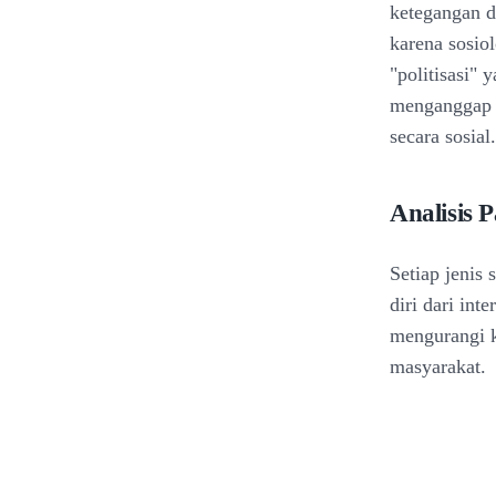
ketegangan da
karena sosio
"politisasi"
menganggap so
secara sosial.
Analisis P
Setiap jenis
diri dari int
mengurangi k
masyarakat.