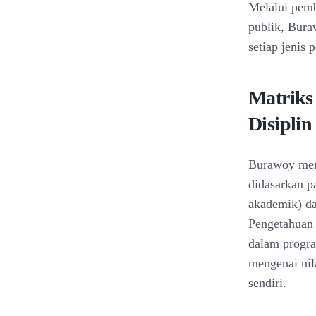
Melalui pemba
publik, Bura
setiap jenis
Matriks
Disiplin
Burawoy meme
didasarkan p
akademik) dan
Pengetahuan 
dalam progra
mengenai nila
sendiri.