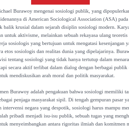
chael Burawoy mengenai sosiologi publik, yang dipopulerka
sidenannya di American Sociological Association (ASA) pada
k balik krusial dalam sejarah disiplin sosiologi modern. Kary
an untuk aktivisme, melainkan sebuah rekayasa ulang teoretis
rja sosiologis yang bertujuan untuk mengatasi kesenjangan y
a etos sosiologis dan realitas dunia yang dipelajarinya. Bura
isi tentang sosiologi yang tidak hanya tertutup dalam menar
api secara aktif terlibat dalam dialog dengan berbagai publik 
untuk mendiskusikan arah moral dan politik masyarakat.
gumen Burawoy adalah pengakuan bahwa sosiologi memiliki t
ebagai penjaga masyarakat sipil. Di tengah gempuran pasar y
an intervensi negara yang despotik, sosiologi harus mampu m
lah pribadi menjadi isu-isu publik, sebuah tugas yang meng
 untuk menyeimbangkan antara rigoritas ilmiah dan komitmen 