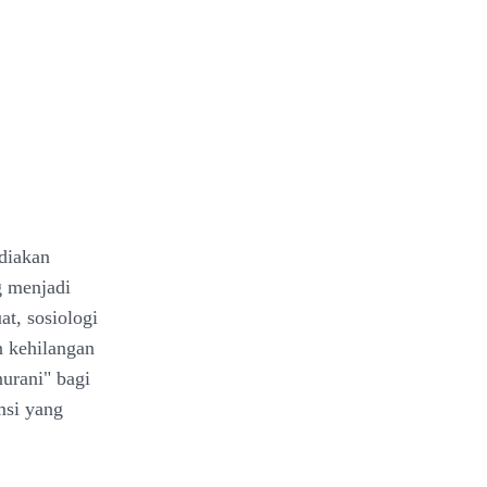
ediakan
g menjadi
at, sosiologi
n kehilangan
nurani" bagi
msi yang