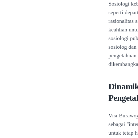
Sosiologi ke
seperti depa
rasionalitas
keahlian unt
sosiologi pub
sosiolog dan
pengetahuan s
dikembangkan
Dinamik
Pengeta
Visi Burawoy
sebagai "int
untuk tetap 