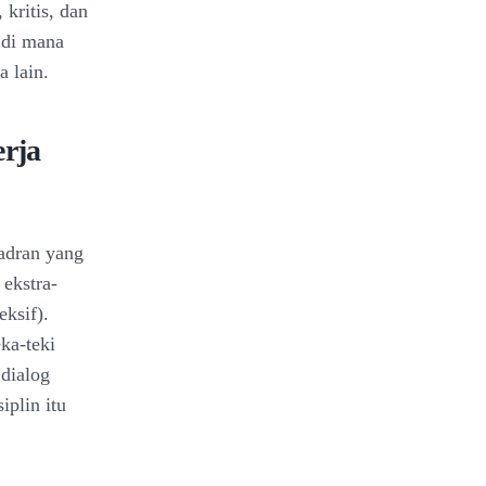
 kritis, dan
 di mana
a lain.
erja
adran yang
 ekstra-
eksif).
ka-teki
 dialog
iplin itu