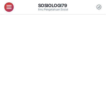
SOSIOLOGI79
Menu
Ilmu Pengetahuan Sosial
Da