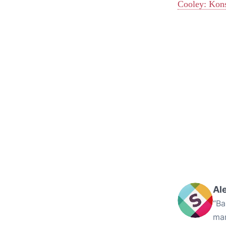
Cooley: Kons
Al
“Ba
mam