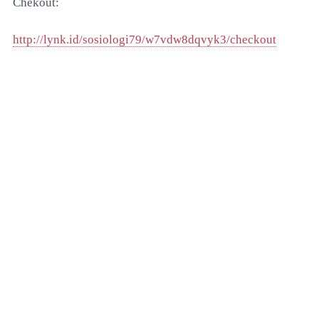
Chekout:
http://lynk.id/sosiologi79/w7vdw8dqvyk3/checkout