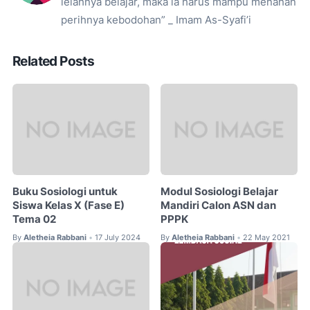
lelahnya belajar, maka ia harus mampu menahan
perihnya kebodohan” _ Imam As-Syafi’i
Related Posts
Buku Sosiologi untuk
Modul Sosiologi Belajar
Siswa Kelas X (Fase E)
Mandiri Calon ASN dan
Tema 02
PPPK
By
Aletheia Rabbani
17 July 2024
By
Aletheia Rabbani
22 May 2021
•
•