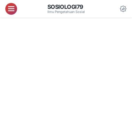
SOSIOLOGI79
Menu
Ilmu Pengetahuan Sosial
Da