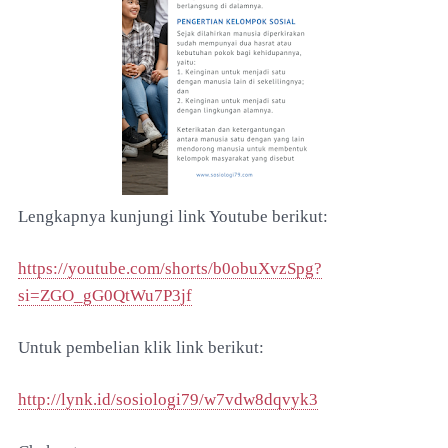
Lengkapnya kunjungi link Youtube berikut:
https://youtube.com/shorts/b0obuXvzSpg?
si=ZGO_gG0QtWu7P3jf
Untuk pembelian klik link berikut:
http://lynk.id/sosiologi79/w7vdw8dqvyk3