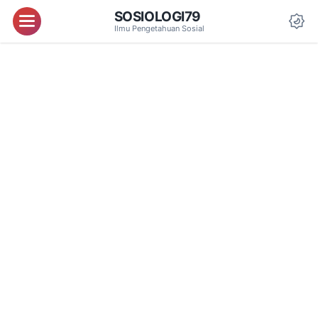
SOSIOLOGI79
Menu
Ilmu Pengetahuan Sosial
Da