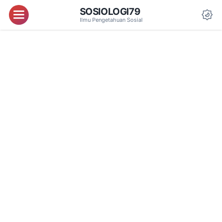
SOSIOLOGI79
Menu
Ilmu Pengetahuan Sosial
Da