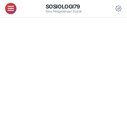
SOSIOLOGI79
Menu
Ilmu Pengetahuan Sosial
Da