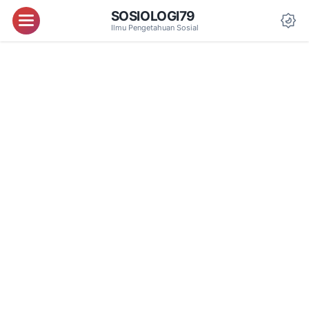
SOSIOLOGI79
Menu
Ilmu Pengetahuan Sosial
Da