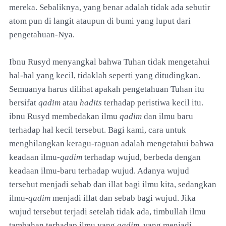
mereka. Sebaliknya, yang benar adalah tidak ada sebutir
atom pun di langit ataupun di bumi yang luput dari
pengetahuan-Nya.
Ibnu Rusyd menyangkal bahwa Tuhan tidak mengetahui
hal-hal yang kecil, tidaklah seperti yang ditudingkan.
Semuanya harus dilihat apakah pengetahuan Tuhan itu
bersifat
qadim
atau
hadits
terhadap peristiwa kecil itu.
ibnu Rusyd membedakan ilmu
qadim
dan ilmu baru
terhadap hal kecil tersebut. Bagi kami, cara untuk
menghilangkan keragu-raguan adalah mengetahui bahwa
keadaan ilmu-
qadim
terhadap wujud, berbeda dengan
keadaan ilmu-baru terhadap wujud. Adanya wujud
tersebut menjadi sebab dan illat bagi ilmu kita, sedangkan
ilmu-
qadim
menjadi illat dan sebab bagi wujud. Jika
wujud tersebut terjadi setelah tidak ada, timbullah ilmu
tambahan terhadap ilmu yang
qadim
, yang menjadi