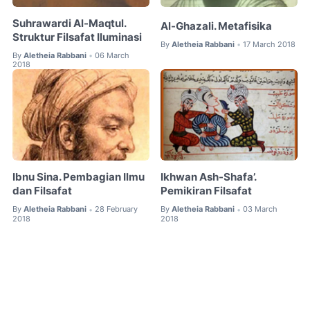
Suhrawardi Al-Maqtul.
Al-Ghazali. Metafisika
Struktur Filsafat Iluminasi
By
Aletheia Rabbani
17 March 2018
•
By
Aletheia Rabbani
06 March
•
2018
Ibnu Sina. Pembagian Ilmu
Ikhwan Ash-Shafa’.
dan Filsafat
Pemikiran Filsafat
By
Aletheia Rabbani
28 February
By
Aletheia Rabbani
03 March
•
•
2018
2018