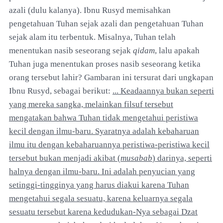
azali (dulu kalanya). Ibnu Rusyd memisahkan
pengetahuan Tuhan sejak azali dan pengetahuan Tuhan
sejak alam itu terbentuk. Misalnya, Tuhan telah
menentukan nasib seseorang sejak
qidam
, lalu apakah
Tuhan juga menentukan proses nasib seseorang ketika
orang tersebut lahir? Gambaran ini tersurat dari ungkapan
Ibnu Rusyd, sebagai berikut:
... Keadaannya bukan seperti
yang mereka sangka, melainkan filsuf tersebut
mengatakan bahwa Tuhan tidak mengetahui peristiwa
kecil dengan ilmu-baru. Syaratnya adalah kebaharuan
ilmu itu dengan kebaharuannya peristiwa-peristiwa kecil
tersebut bukan menjadi akibat (
musabab
) darinya, seperti
halnya dengan ilmu-baru. Ini adalah penyucian yang
setinggi-tingginya yang harus diakui karena Tuhan
mengetahui segala sesuatu, karena keluarnya segala
sesuatu tersebut karena kedudukan-Nya sebagai Dzat