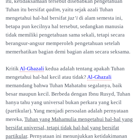
itu, ketidaksamaan tersebut disebabkan pengetahuan
Tuhan itu bersifat
qadim
, yaitu sejak azali Tuhan
mengetahui hal-hal bersifat
juz’i
di alam semesta ini,
betapa pun kecilnya hal tersebut, sedangkan manusia
tidak memiliki pengetahuan sama sekali, tetapi secara
berangsur-angsur memperoleh pengetahuan setelah
memerhatikan bagian demi bagian alam secara seksama.
Kritik
Al-Ghazali
kedua adalah tentang apakah Tuhan
mengetahui hal-hal kecil atau tidak?
Al-Ghazali
memandang bahwa Tuhan Mahatahu segalanya, baik
besar maupun kecil. Berbeda dengan Ibnu Rusyd, Tuhan
hanya tahu yang universal bukan perkara yang kecil
(partikular). Yang menjadi persoalan adalah pernyataan
mereka,
Tuhan yang Mahamulia mengetahui hal-hal yang
bersifat universal, tetapi tidak hal-hal yang bersifat
partikular
. Pernyataan ini menunjukkan ketidakimanan