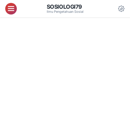
SOSIOLOGI79
Menu
Ilmu Pengetahuan Sosial
Da