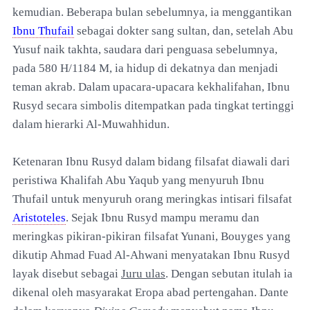
kemudian. Beberapa bulan sebelumnya, ia menggantikan
Ibnu Thufail
sebagai dokter sang sultan, dan, setelah Abu
Yusuf naik takhta, saudara dari penguasa sebelumnya,
pada 580 H/1184 M, ia hidup di dekatnya dan menjadi
teman akrab. Dalam upacara-upacara kekhalifahan, Ibnu
Rusyd secara simbolis ditempatkan pada tingkat tertinggi
dalam hierarki Al-Muwahhidun.
Ketenaran Ibnu Rusyd dalam bidang filsafat diawali dari
peristiwa Khalifah Abu Yaqub yang menyuruh Ibnu
Thufail untuk menyuruh orang meringkas intisari filsafat
Aristoteles
. Sejak Ibnu Rusyd mampu meramu dan
meringkas pikiran-pikiran filsafat Yunani, Bouyges yang
dikutip Ahmad Fuad Al-Ahwani menyatakan Ibnu Rusyd
layak disebut sebagai
Juru ulas
. Dengan sebutan itulah ia
dikenal oleh masyarakat Eropa abad pertengahan. Dante