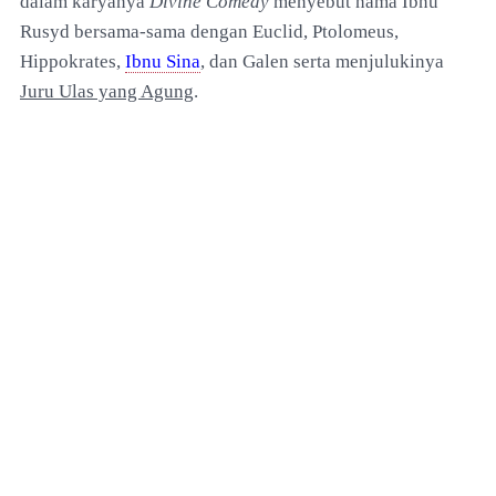
dalam karyanya
Divine Comedy
menyebut nama Ibnu
Rusyd bersama-sama dengan Euclid, Ptolomeus,
Hippokrates,
Ibnu Sina
, dan Galen serta menjulukinya
Juru Ulas yang Agung
.