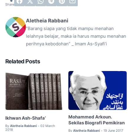
Aletheia Rabbani
“Barang siapa yang tidak mampu menahan
lelahnya belajar, maka ia harus mampu menahan
perihnya kebodohan” _ Imam As-Syafi’i
Related Posts
Mohammed Arkoun.
Ikhwan Ash-Shafa’
Sekilas Biografi Pemikiran
By
Aletheia Rabbani
02 March
•
2018
By
Aletheia Rabbani
19 June 2017
•