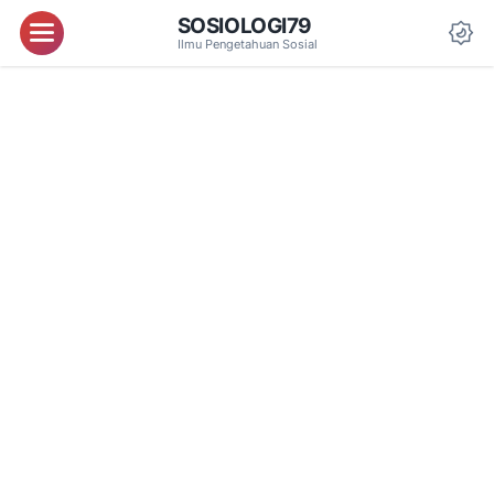
SOSIOLOGI79
Menu
Ilmu Pengetahuan Sosial
Da