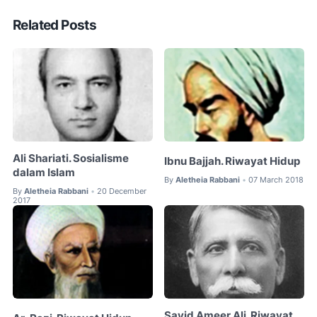
Related Posts
Ali Shariati. Sosialisme
Ibnu Bajjah. Riwayat Hidup
dalam Islam
By
Aletheia Rabbani
07 March 2018
•
By
Aletheia Rabbani
20 December
•
2017
Sayid Ameer Ali. Riwayat