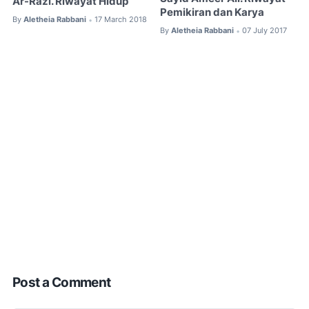
Ar-Razi. Riwayat Hidup
Pemikiran dan Karya
By
Aletheia Rabbani
17 March 2018
•
By
Aletheia Rabbani
07 July 2017
•
Post a Comment