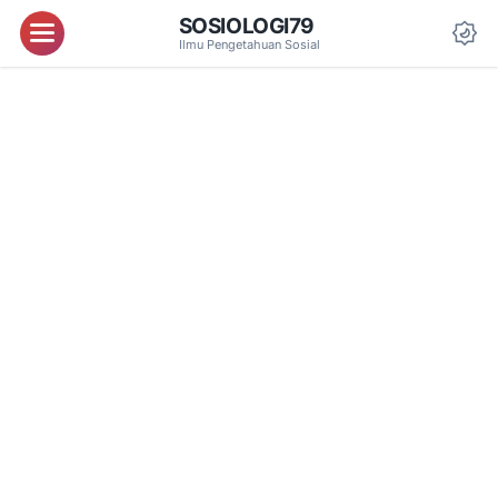
SOSIOLOGI79
Menu
Ilmu Pengetahuan Sosial
Da