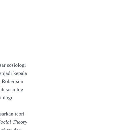
ar sosiologi
enjadi kepala
. Robertson
ah sosiolog
iologi.
sarkan teori
Social Theory