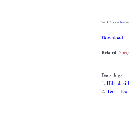
Ket. klik warna
biru
unt
Download
Related:
Soer
Baca Juga
1.
Hibridasi 
2.
Teori-Teor