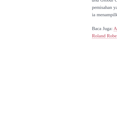
and Global C
pemisahan ya
ia menampilk
Baca Juga:
A
Roland Robe