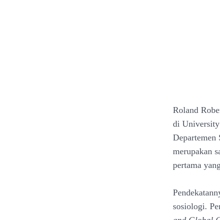
Roland Rober
di Universit
Departemen S
merupakan sal
pertama yang
Pendekatanny
sosiologi. Pe