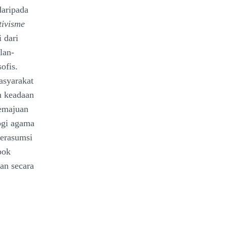
daripada
tivisme
 dari
lan-
ofis.
asyarakat
m keadaan
kemajuan
logi agama
berasumsi
pok
an secara