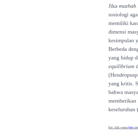
Jika
mazhab 
sosiologi ag
memiliki kar
dimensi masy
kesimpulan y
Berbeda den
yang hidup d
equilibrium
d
(Hendropuspit
yang kritis.
bahwa masyar
memberikan 
keseluruhan 
Ket. klik warna
biru
unt