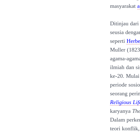
masyarakat
Ditinjau dar
seusia dengan
seperti
Herbe
Muller (182
agama-agama 
ilmiah dan s
ke-20. Mulai
periode sosi
seorang peri
Religious Lif
karyanya
The
Dalam perkem
teori konfli