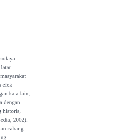
 budaya
latar
 masyarakat
n efek
an kata lain,
ya dengan
 historis,
edia, 2002).
an cabang
ang