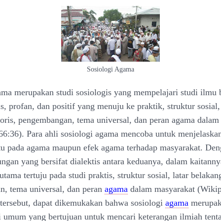
Sosiologi Agama
ama merupakan studi sosiologis yang mempelajari studi ilmu
s, profan, dan positif yang menuju ke praktik, struktur sosial, 
toris, pengembangan, tema universal, dan peran agama dalam
66:36). Para ahli sosiologi agama mencoba untuk menjelaska
tu pada agama maupun efek agama terhadap masyarakat. Deng
ungan yang bersifat dialektis antara keduanya, dalam kaitann
utama tertuju pada studi praktis, struktur sosial, latar belakang
, tema universal, dan peran
agama
dalam masyarakat (Wikip
i tersebut, dapat dikemukakan bahwa sosiologi
agama
merupak
gi umum yang bertujuan untuk mencari keterangan ilmiah tent