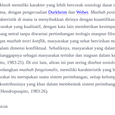
klasik
memiliki karakter yang lebih bercorak sosiologi dasar 
ama, dengan pengecualian
Durkheim
dan
Weber
.
Mazhab posi
akteristik di mana ia menyibukkan dirinya dengan kuantifikasi
arakat yang kualitatif, dengan kata lain memberikan kesimpu
ang netral tanpa diwarnai pertimbangan teologis maupun filos
gan
mazhab teori konflik
, masyarakat yang sehat bercirikan m
alam dimensi konfliktual. Sebaliknya, masyarakat yang dala
ianggapnya sebagai masyarakat tertidur dan stagnan dalam 
o, 1983:25). Di sisi lain, aliran ini pun sering disebut sosio
 Sedangkan
mazhab fungsionalis
, memiliki karakteristik yang 
akat itu merupakan suatu sistem perimbangan, setiap kelom
kontribusinya yang khas dalam membentuk sistem perimbang
(Hendropuspito, 1983:26).
uk link