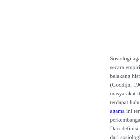
Sosiologi ag
secara empiri
belakang his
(Goddijn, 19
masyarakat i
terdapat hub
agama
ini ter
perkembangan
Dari definis
dari sosiolo