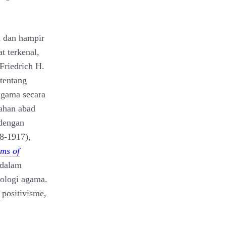
a dan hampir
t terkenal,
Friedrich H.
tentang
agama secara
gahan abad
 dengan
8-1917),
ms of
 dalam
iologi agama.
positivisme,