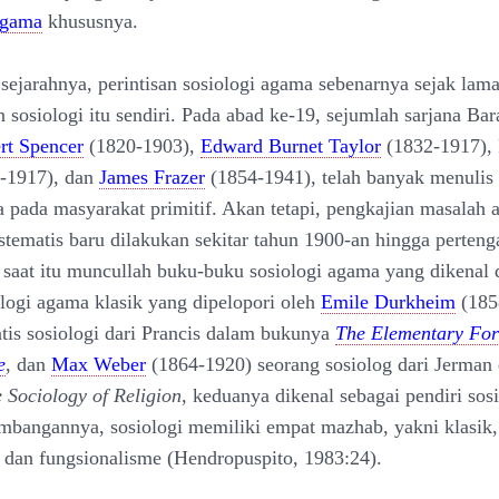
agama
khususnya.
i sejarahnya, perintisan sosiologi agama sebenarnya sejak lam
 sosiologi itu sendiri. Pada abad ke-19, sejumlah sarjana Bara
rt Spencer
(1820-1903),
Edward Burnet Taylor
(1832-1917), 
3-1917), dan
James Frazer
(1854-1941), telah banyak menulis 
pada masyarakat primitif. Akan tetapi, pengkajian masalah 
istematis baru dilakukan sekitar tahun 1900-an hingga perten
 saat itu muncullah buku-buku sosiologi agama yang dikenal
ologi agama klasik yang dipelopori oleh
Emile Durkheim
(185
ntis sosiologi dari Prancis dalam bukunya
The Elementary For
e
, dan
Max Weber
(1864-1920) seorang sosiolog dari Jerman
 Sociology of Religion
, keduanya dikenal sebagai pendiri sos
bangannya, sosiologi memiliki empat mazhab, yakni klasik, 
k, dan fungsionalisme (Hendropuspito, 1983:24).