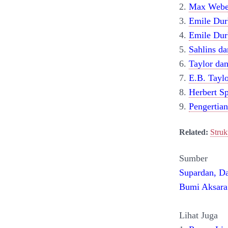
2.
Max Weber
3.
Emile Dur
4.
Emile Du
5.
Sahlins da
6.
Taylor da
7.
E.B. Tayl
8.
Herbert Sp
9.
Pengertia
Related:
Struk
Sumber
Supardan, Da
Bumi Aksara.
Lihat Juga