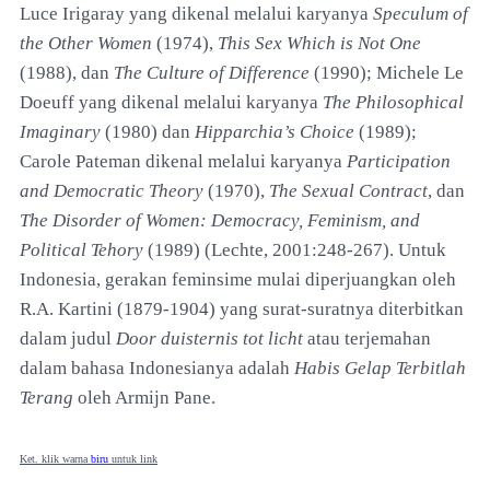
Luce Irigaray yang dikenal melalui karyanya
Speculum of
the Other Women
(1974),
This Sex Which is Not One
(1988), dan
The Culture of Difference
(1990); Michele Le
Doeuff yang dikenal melalui karyanya
The Philosophical
Imaginary
(1980) dan
Hipparchia’s Choice
(1989);
Carole Pateman dikenal melalui karyanya
Participation
and Democratic Theory
(1970),
The Sexual Contract
, dan
The Disorder of Women: Democracy, Feminism, and
Political Tehory
(1989) (Lechte, 2001:248-267). Untuk
Indonesia, gerakan feminsime mulai diperjuangkan oleh
R.A. Kartini (1879-1904) yang surat-suratnya diterbitkan
dalam judul
Door duisternis tot licht
atau terjemahan
dalam bahasa Indonesianya adalah
Habis Gelap Terbitlah
Terang
oleh Armijn Pane.
Ket. klik warna
biru
untuk link