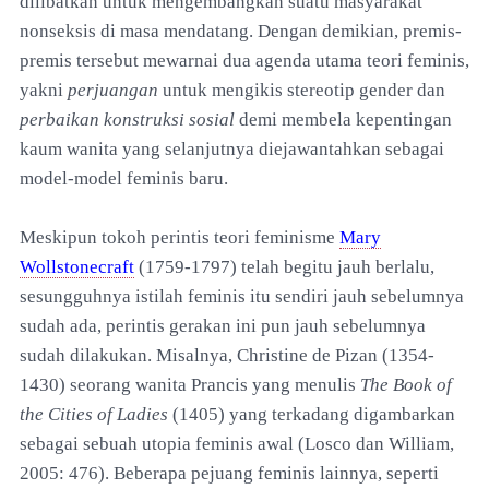
dilibatkan untuk mengembangkan suatu masyarakat
nonseksis di masa mendatang. Dengan demikian, premis-
premis tersebut mewarnai dua agenda utama teori feminis,
yakni
perjuangan
untuk mengikis stereotip gender dan
perbaikan konstruksi sosial
demi membela kepentingan
kaum wanita yang selanjutnya diejawantahkan sebagai
model-model feminis baru.
Meskipun tokoh perintis teori feminisme
Mary
Wollstonecraft
(1759-1797) telah begitu jauh berlalu,
sesungguhnya istilah feminis itu sendiri jauh sebelumnya
sudah ada, perintis gerakan ini pun jauh sebelumnya
sudah dilakukan. Misalnya, Christine de Pizan
(1354-
1430) seorang wanita Prancis yang menulis
The Book of
the Cities of Ladies
(1405) yang terkadang digambarkan
sebagai sebuah utopia feminis awal (Losco dan William,
2005: 476). Beberapa pejuang feminis lainnya, seperti