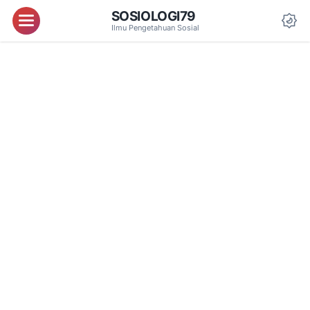
SOSIOLOGI79
Menu
Ilmu Pengetahuan Sosial
Da