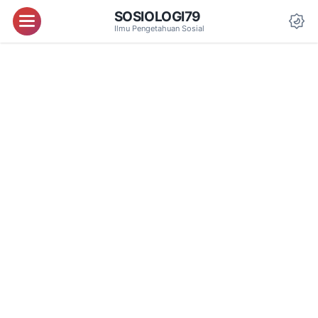
SOSIOLOGI79
Menu
Ilmu Pengetahuan Sosial
Da