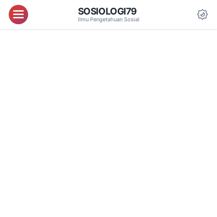
SOSIOLOGI79
Menu
Ilmu Pengetahuan Sosial
Da