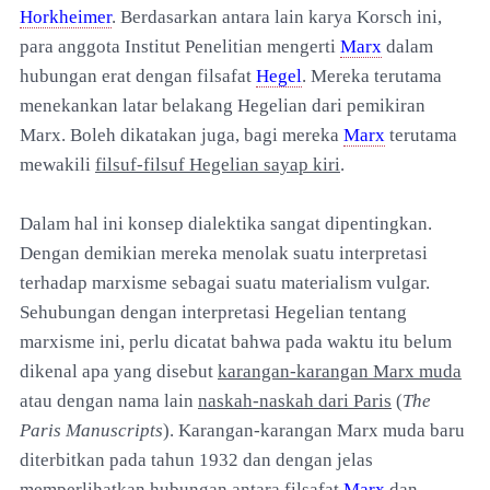
Horkheimer
. Berdasarkan antara lain karya Korsch ini,
para anggota Institut Penelitian mengerti
Marx
dalam
hubungan erat dengan filsafat
Hegel
. Mereka terutama
menekankan latar belakang Hegelian dari pemikiran
Marx. Boleh dikatakan juga, bagi mereka
Marx
terutama
mewakili
filsuf-filsuf Hegelian sayap kiri
.
Dalam hal ini konsep dialektika sangat dipentingkan.
Dengan demikian mereka menolak suatu interpretasi
terhadap marxisme sebagai suatu materialism vulgar.
Sehubungan dengan interpretasi Hegelian tentang
marxisme ini, perlu dicatat bahwa pada waktu itu belum
dikenal apa yang disebut
karangan-karangan Marx muda
atau dengan nama lain
naskah-naskah dari Paris
(
The
Paris Manuscripts
). Karangan-karangan Marx muda baru
diterbitkan pada tahun 1932 dan dengan jelas
memperlihatkan hubungan antara filsafat
Marx
dan