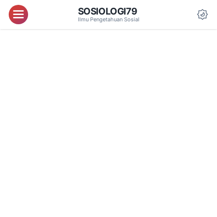
SOSIOLOGI79
Menu
Ilmu Pengetahuan Sosial
Da