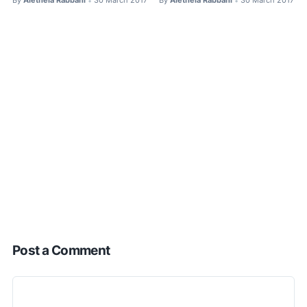
By
Aletheia Rabbani
30 March 2017
By
Aletheia Rabbani
30 March 2017
•
•
Post a Comment