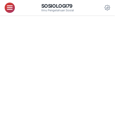
SOSIOLOGI79
Menu
Ilmu Pengetahuan Sosial
Da