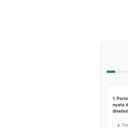
1. Peri
nyata 
disebut.
A. Ti