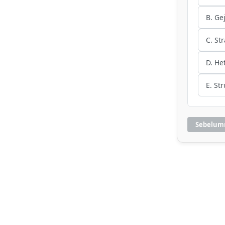
B. Gej
C. Str
D. He
E. Str
Sebelum