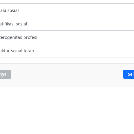
ala sosial
atifikasi sosial
terogenitas profesi
uktur sosial tetap
nya
Se