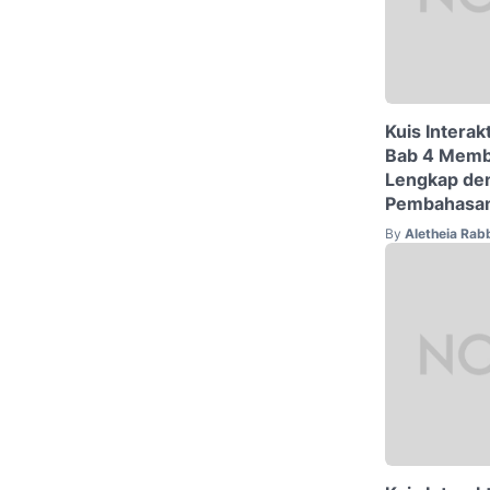
Kuis Interak
Bab 4 Memb
Lengkap de
Pembahasa
By
Aletheia Rab