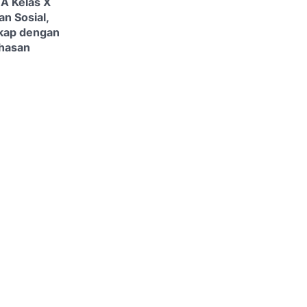
MA Kelas X
an Sosial,
kap dengan
hasan