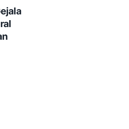
ejala
ral
an