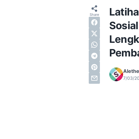
Latiha
Sosial
Lengk
Pemb
Alethe
7/03/2