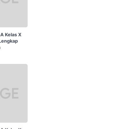
MA Kelas X
 Lengkap
n