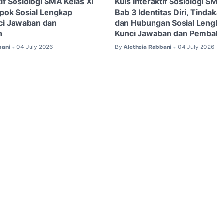
tif Sosiologi SMA Kelas XI
Kuis Interaktif Sosiologi S
pok Sosial Lengkap
Bab 3 Identitas Diri, Tindak
ci Jawaban dan
dan Hubungan Sosial Leng
n
Kunci Jawaban dan Pemba
bani
04 July 2026
By
Aletheia Rabbani
04 July 2026
•
•