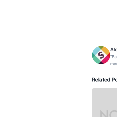
Al
“Ba
mam
Related P