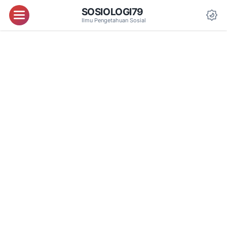
SOSIOLOGI79
Menu
Ilmu Pengetahuan Sosial
Da