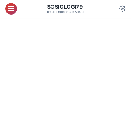
SOSIOLOGI79
Menu
Ilmu Pengetahuan Sosial
Da