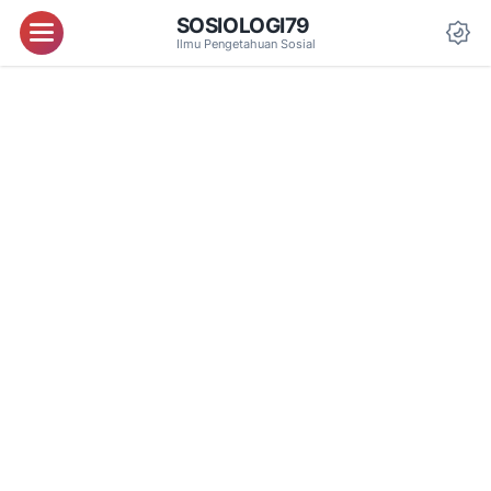
SOSIOLOGI79
Menu
Ilmu Pengetahuan Sosial
Da