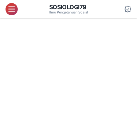
SOSIOLOGI79
Menu
Ilmu Pengetahuan Sosial
Da