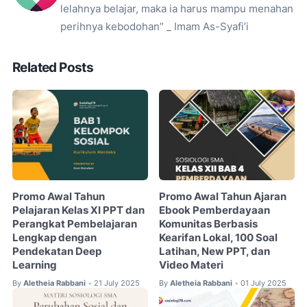
lelahnya belajar, maka ia harus mampu menahan
perihnya kebodohan” _ Imam As-Syafi’i
Related Posts
Promo Awal Tahun
Promo Awal Tahun Ajaran
Pelajaran Kelas XI PPT dan
Ebook Pemberdayaan
Perangkat Pembelajaran
Komunitas Berbasis
Lengkap dengan
Kearifan Lokal, 100 Soal
Pendekatan Deep
Latihan, New PPT, dan
Learning
Video Materi
By
Aletheia Rabbani
21 July 2025
By
Aletheia Rabbani
01 July 2025
•
•