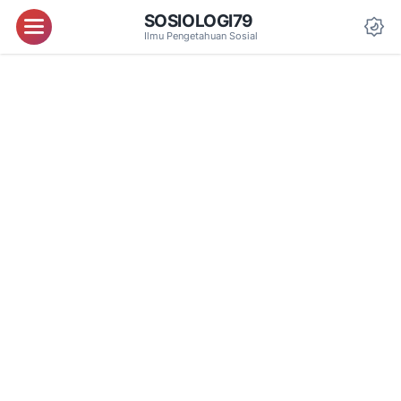
SOSIOLOGI79
Menu
Ilmu Pengetahuan Sosial
Da