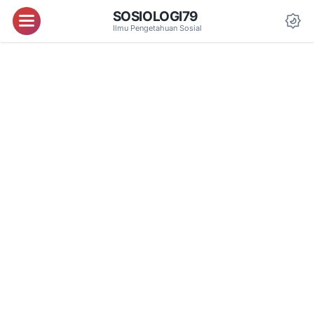
SOSIOLOGI79
Menu
Ilmu Pengetahuan Sosial
Da