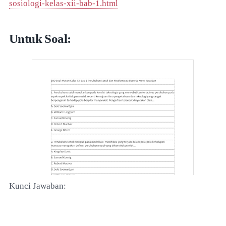
sosiologi-kelas-xii-bab-1.html
Untuk Soal:
Kunci Jawaban: