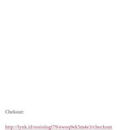
Chekout:
http://lynk.id/sosiologi79/ewoq9ek5m4e3/checkout