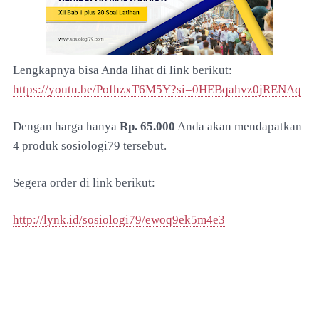
Lengkapnya bisa Anda lihat di link berikut
:
https://youtu.be/PofhzxT6M5Y?si=0HEBqahvz0jRENAq
Dengan harga hanya
Rp. 65.000
Anda akan mendapatkan
4 produk sosiologi79 tersebut.
Segera order di link berikut:
http://lynk.id/sosiologi79/ewoq9ek5m4e3