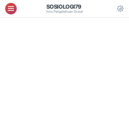
SOSIOLOGI79
Menu
Ilmu Pengetahuan Sosial
Da