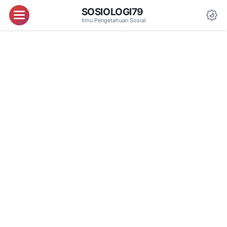
SOSIOLOGI79
Menu
Ilmu Pengetahuan Sosial
Da