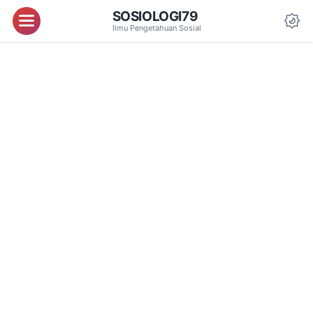
SOSIOLOGI79
Menu
Ilmu Pengetahuan Sosial
Da