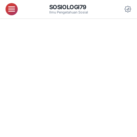
SOSIOLOGI79
Menu
Ilmu Pengetahuan Sosial
Da