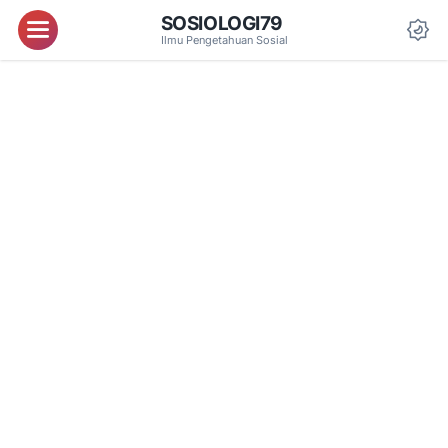
SOSIOLOGI79
Menu
Ilmu Pengetahuan Sosial
Da