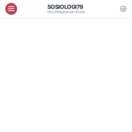
SOSIOLOGI79
Menu
Ilmu Pengetahuan Sosial
Da