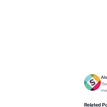
Al
“Ba
mam
Related P