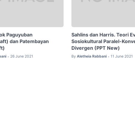
ok Paguyuban
Sahlins dan Harris. Teori E
aft) dan Patembayan
Sosiokultural Paralel-Kon
t)
Divergen (PPT New)
bani
26 June 2021
By
Aletheia Rabbani
11 June 2021
•
•