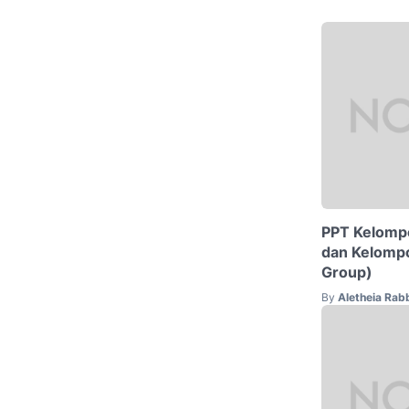
PPT Kelompo
dan Kelompo
Group)
By
Aletheia Rab