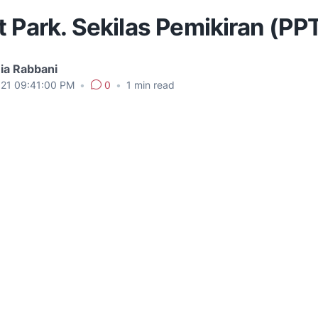
 Park. Sekilas Pemikiran (PP
ia Rabbani
021 09:41:00 PM
•
0
•
1
min read