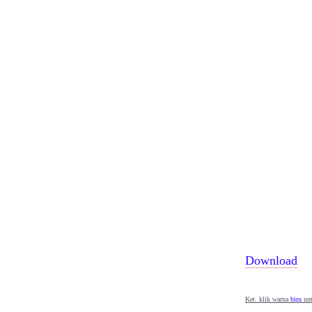
Download
Ket. klik warna
biru
unt