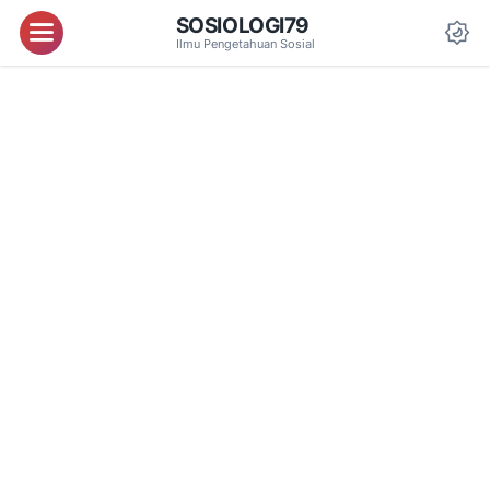
SOSIOLOGI79
Menu
Ilmu Pengetahuan Sosial
Da