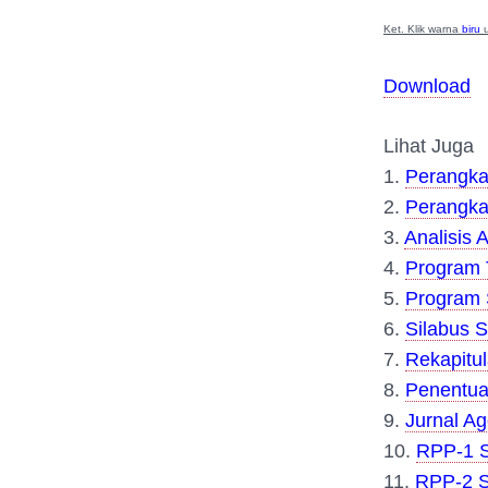
Ket. Klik warna
biru
u
Download
Lihat Juga
1.
Perangka
2.
Perangka
3.
Analisis 
4.
Program 
5.
Program 
6.
Silabus 
7.
Rekapitu
8.
Penentua
9.
Jurnal A
10.
RPP-1 S
11.
RPP-2 S