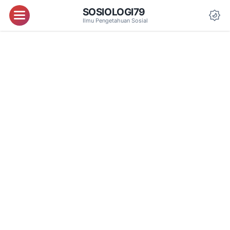
SOSIOLOGI79
Menu
Ilmu Pengetahuan Sosial
Da