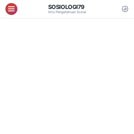
SOSIOLOGI79
Menu
Ilmu Pengetahuan Sosial
Da